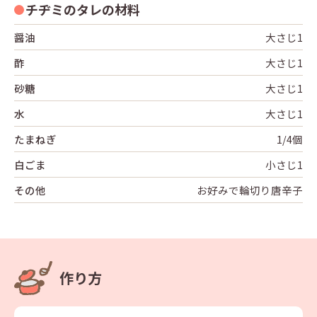
チヂミのタレの材料
醤油
⼤さじ1
酢
⼤さじ1
砂糖
⼤さじ1
⽔
⼤さじ1
たまねぎ
1/4個
⽩ごま
⼩さじ1
その他
お好みで輪切り唐⾟⼦
作り方