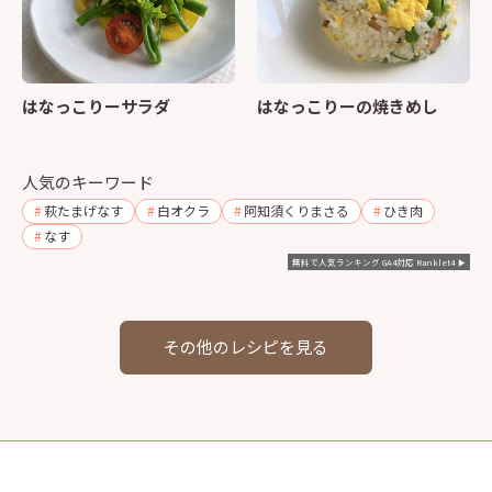
はなっこりーサラダ
はなっこりーの焼きめし
人気のキーワード
萩たまげなす
白オクラ
阿知須くりまさる
ひき肉
なす
無料で人気ランキング GA4対応 Ranklet4
その他のレシピを見る