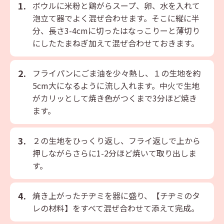
ボウルに⽶粉と鶏がらスープ、卵、⽔を⼊れて
泡⽴て器でよく混ぜ合わせます。そこに縦に半
分、⻑さ3-4cmに切ったはなっこりーと薄切り
にしたたまねぎ加えて混ぜ合わせておきます。
フライパンにごま油を少々熱し、１の⽣地を約
5cm⼤になるように流し⼊れます。中⽕で⽣地
がカリッとして焼き⾊がつくまで3分ほど焼き
ます。
２の⽣地をひっくり返し、フライ返しで上から
押しながらさらに1-2分ほど焼いて取り出しま
す。
焼き上がったチヂミを器に盛り、【チヂミのタ
レの材料】をすべて混ぜ合わせて添えて完成。