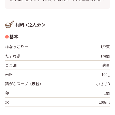
材料＜2人分＞
基本
はなっこりー
1/2束
たまねぎ
1/4個
ごま油
適量
⽶粉
100g
鶏がらスープ（顆粒）
⼩さじ3
卵
1個
⽔
100ml