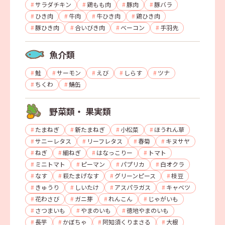
サラダチキン
鶏もも肉
豚肉
豚バラ
ひき肉
牛肉
牛ひき肉
鶏ひき肉
豚ひき肉
合いびき肉
ベーコン
手羽先
魚介類
鮭
サーモン
えび
しらす
ツナ
ちくわ
鯖缶
野菜類・
果実類
たまねぎ
新たまねぎ
小松菜
ほうれん草
サニーレタス
リーフレタス
春菊
キヌサヤ
ねぎ
細ねぎ
はなっこりー
トマト
ミニトマト
ピーマン
パプリカ
白オクラ
なす
萩たまげなす
グリーンピース
枝豆
きゅうり
しいたけ
アスパラガス
キャベツ
花わさび
ガニ芽
れんこん
じゃがいも
さつまいも
やまのいも
徳地やまのいも
長芋
かぼちゃ
阿知須くりまさる
大根