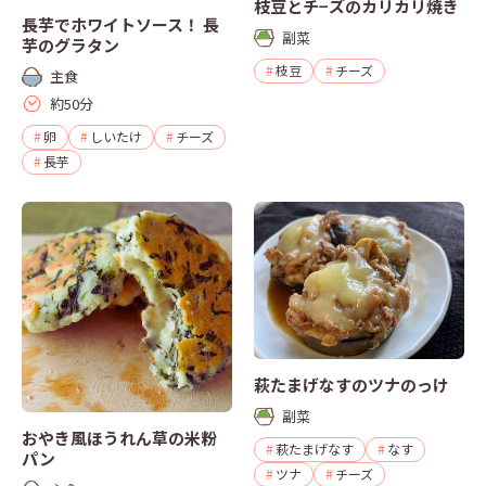
枝豆とチ−ズのカリカリ焼き
長芋でホワイトソース！ ⻑
副菜
芋のグラタン
枝豆
チーズ
主食
約50分
卵
しいたけ
チーズ
長芋
萩たまげなすのツナのっけ
副菜
おやき風ほうれん草の米粉
萩たまげなす
なす
パン
ツナ
チーズ