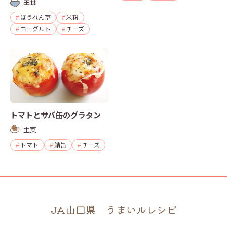
主食
ほうれん草
米粉
ヨーグルト
チーズ
トマトとサバ缶のグラタン
主菜
トマト
鯖缶
チーズ
JA山口県 うまいルレシピ