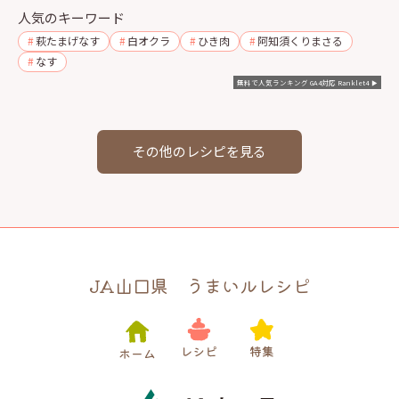
人気のキーワード
萩たまげなす
白オクラ
ひき肉
阿知須くりまさる
なす
無料で人気ランキング GA4対応 Ranklet4
その他のレシピを見る
JA山口県 うまいルレシピ