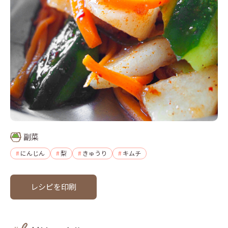
副菜
にんじん
梨
きゅうり
キムチ
レシピを印刷