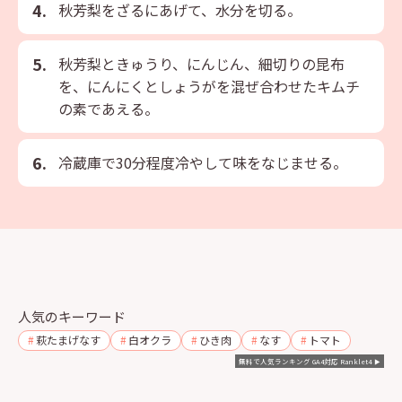
秋芳梨をざるにあげて、水分を切る。
秋芳梨ときゅうり、にんじん、細切りの昆布
を、にんにくとしょうがを混ぜ合わせたキムチ
の素であえる。
冷蔵庫で30分程度冷やして味をなじませる。
人気のキーワード
萩たまげなす
白オクラ
ひき肉
なす
トマト
無料で人気ランキング GA4対応 Ranklet4