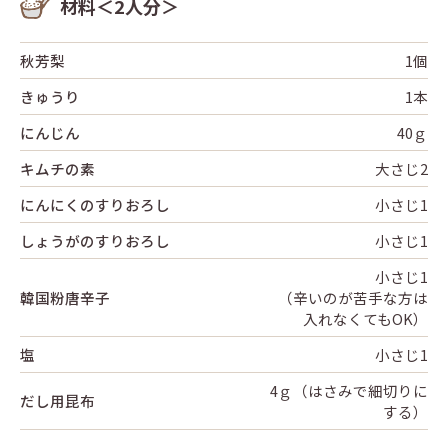
材料＜2人分＞
秋芳梨
1個
きゅうり
1本
にんじん
40ｇ
キムチの素
大さじ2
にんにくのすりおろし
小さじ1
しょうがのすりおろし
小さじ1
小さじ1
韓国粉唐辛子
（辛いのが苦手な方は
入れなくてもOK）
塩
小さじ1
4ｇ（はさみで細切りに
だし用昆布
する）