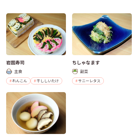
岩国寿司
ちしゃなます
主食
副菜
れんこん
干ししいたけ
サニーレタス